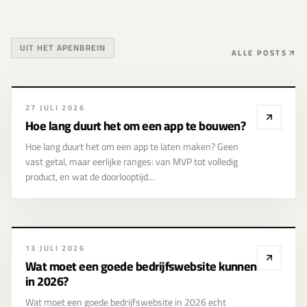
UIT HET APENBREIN
ALLE POSTS
Hoe lang duurt het
27 JULI 2026
om een app te
Hoe lang duurt het om een app te bouwen?
bouwen?
Hoe lang duurt het om een app te laten maken? Geen
vast getal, maar eerlijke ranges: van MVP tot volledig
product, en wat de doorlooptijd…
13 JULI 2026
Wat moet een goede bedrijfswebsite kunnen
in 2026?
Wat moet een goede bedrijfswebsite in 2026 echt