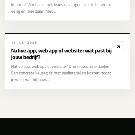
kunnen? Vindbaar, snel, leads opvangen, zelf te beheren,
veilig en meetbaar. Met…
13 JULI 2026
Native app, web app of website: wat past bij
jouw bedrijf?
Native app, web app of website? Drie routes, drie doelen.
Een concrete keuzegids met beslistabel en kosten, zodat
je weet wat bij jouw…