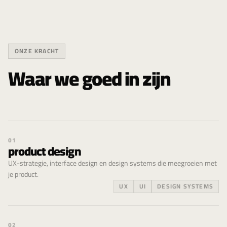
ONZE KRACHT
Waar we goed in zijn
01
product design
UX-strategie, interface design en design systems die meegroeien met
je product.
UX
UI
DESIGN SYSTEMS
02