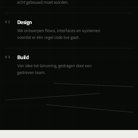
echt gebouwd moet worden.
Design
02
We ontwerpen flows, interfaces en systemen
voordat er één regel code live gaat.
Build
03
Van idee tot lancering, gedragen door een
gedreven team.
03
·
BUILD
DESIGN
·
02
01
·
STRATEGIE