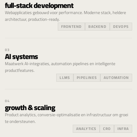
full-stack development
Webapplicaties gebouwd voor performance. Moderne stack, heldere
architectuur, production-ready.
FRONTEND
BACKEND
DEVOPS
03
AI systems
Maatwerk AI-integraties, automation pipelines en intelligente
productfeatures.
LLMS
PIPELINES
AUTOMATION
04
growth & scaling
Product analytics, conversie-optimalisatie en infrastructuur om groei
te ondersteunen.
ANALYTICS
CRO
INFRA