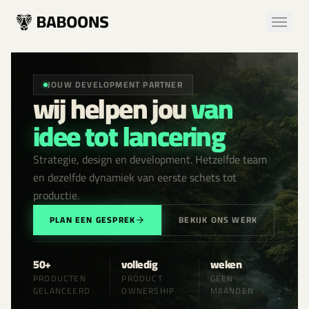
JOUW DEVELOPMENT PARTNER
wij helpen jou
van
idee tot lancering
Strategie, design en development. Hetzelfde team
en dezelfde dynamiek van eerste schets tot
productie.
PLAN EEN GESPREK
BEKIJK ONS WERK
50+
volledig
weken
PRODUCTEN
PRODUCT
GEEN
GELANCEERD
OWNERSHIP
MAANDEN