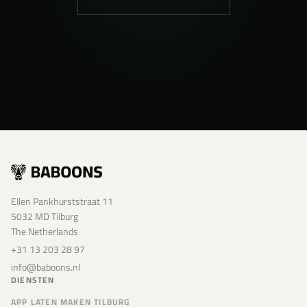
Ellen Pankhurststraat 11
5032 MD Tilburg
The Netherlands
+31 13 203 28 97
info@baboons.nl
DIENSTEN
APP LATEN MAKEN TILBURG